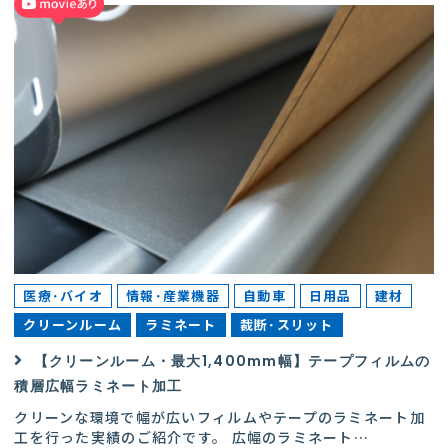
医療･バイオ
情報･産業機器
自動車
日用品
建材
クリーンルーム
ラミネート
裁断･スリット
【クリーンルーム・最大1,400mm幅】テープフィルムの
積層広幅ラミネート加工
クリーンな環境で幅が広いフィルムやテープのラミネート加
工を行った実績のご紹介です。 広幅のラミネート
…