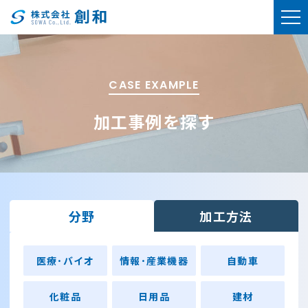
CASE EXAMPLE
加工事例を探す
分野
加工方法
医療･バイオ
情報･産業機器
自動車
化粧品
日用品
建材