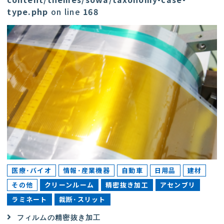
type.php
on line
168
医療･バイオ
情報･産業機器
自動車
日用品
建材
その他
クリーンルーム
精密抜き加工
アセンブリ
ラミネート
裁断･スリット
フィルムの精密抜き加工