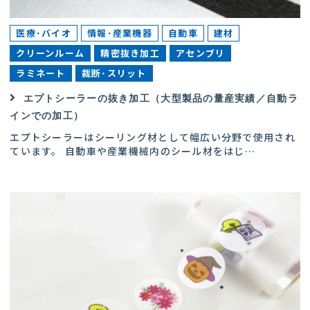
医療･バイオ
情報･産業機器
自動車
建材
クリーンルーム
精密抜き加工
アセンブリ
ラミネート
裁断･スリット
エプトシーラーの抜き加工（大型製品の量産実績／自動ラ
インでの加工）
エプトシーラーはシーリング材として幅広い分野で使用され
ています。 自動車や産業機械内のシール材をはじ
…