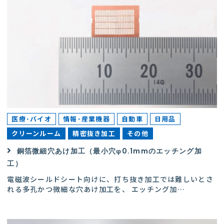
医療･バイオ
情報･産業機器
自動車
日用品
クリーンルーム
精密抜き加工
その他
銅箔微細穴あけ加工（最小穴φ0.1mmのエッチング加
工）
電磁波シールドシート向けに、打ち抜き加工では難しいとさ
れる多孔かつ微細な穴あけ加工を、 エッチング加
…